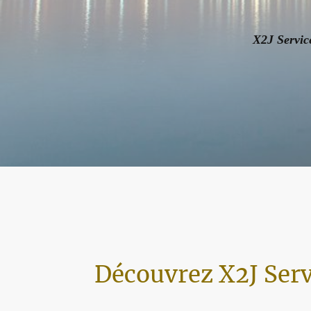
X2J Service
Découvrez X2J Serv