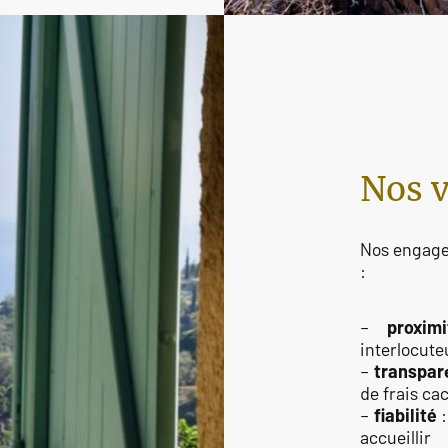
Nos v
Nos engage
:
–
proximi
interlocute
–
transpar
de frais ca
–
fiabilité
:
accueillir